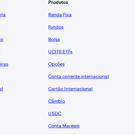
Produtos
ria
Renda Fixa
Fundos
io
Bolsa
r
UCITS ETFs
eiras
Opções
Conta corrente internacional
al
Cartão Internacional
Câmbio
USDC
Conta Margem