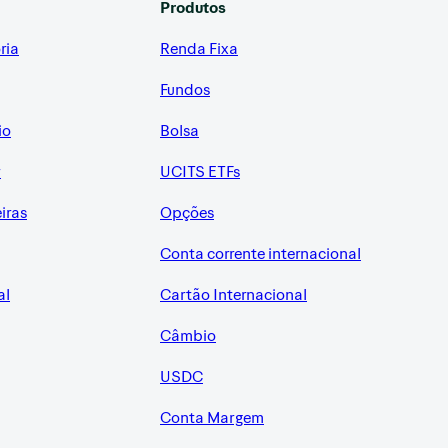
Produtos
ria
Renda Fixa
Fundos
io
Bolsa
r
UCITS ETFs
eiras
Opções
Conta corrente internacional
al
Cartão Internacional
Câmbio
USDC
Conta Margem